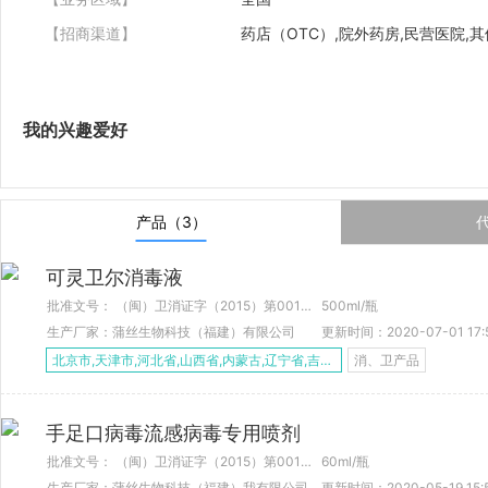
【招商渠道】
药店（OTC）,院外药房,民营医院,其
我的兴趣爱好
产品（3）
可灵卫尔消毒液
批准文号： （闽）卫消证字（2015）第0012号
500ml/瓶
生产厂家：蒲丝生物科技（福建）有限公司
更新时间：2020-07-01 17:
北京市,天津市,河北省,山西省,内蒙古,辽宁省,吉林省,黑龙江,上海市,江苏省,浙江省,安徽省,福建省,江西省,山东省,河南省,湖北省,湖南省,广东省,广西省,海南省,重庆市,四川省,贵州省,云南省,西 藏,陕西省,甘肃省,青海省,宁 夏,新 疆
消、卫产品
手足口病毒流感病毒专用喷剂
批准文号： （闽）卫消证字（2015）第0012号
60ml/瓶
生产厂家：蒲丝生物科技（福建）我有限公司
更新时间：2020-05-19 15: