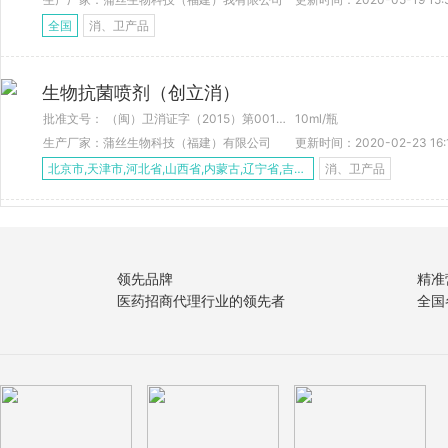
全国
消、卫产品
生物抗菌喷剂（创立消）
批准文号： （闽）卫消证字（2015）第0012号
10ml/瓶
生产厂家：蒲丝生物科技（福建）有限公司
更新时间：2020-02-23 16:
北京市,天津市,河北省,山西省,内蒙古,辽宁省,吉林省,黑龙江,上海市,江苏省,浙江省,安徽省,福建省,江西省,山东省,河南省,湖北省
消、卫产品
领先品牌
精准
医药招商代理行业的领先者
全国