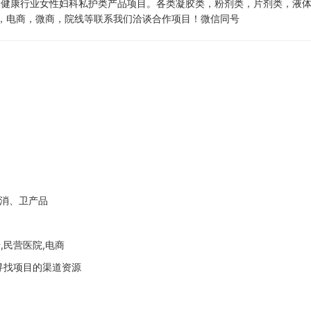
于大健康行业女性妇科私护类产品项目。各类凝胶类，粉剂类，片剂类，液
，电商，微商，院线等联系我们洽谈合作项目！微信同号
,消、卫产品
,民营医院,电商
寻找项目的渠道资源