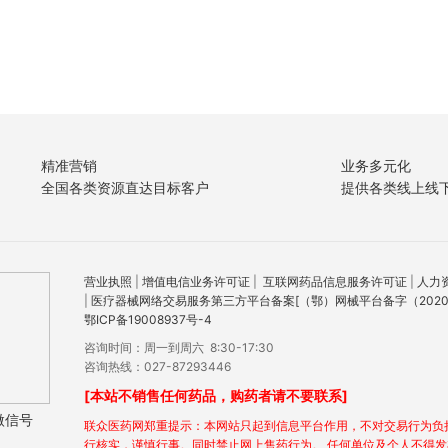
精准营销
业务多元化
全国各类资源直达目标客户
提供各类线上线
营业执照
|
增值电信业务许可证
|
互联网药品信息服务许可证
|
人力
|
医疗器械网络交易服务第三方平台备案[（鄂）网械平台备字（2020）
鄂ICP备19008937号-4
咨询时间：周一到周六 8:30-17:30
咨询热线：027-87293446
[本站不销售任何药品，购药者请不要联系]
微信号
联众医药网郑重提示：本网站只起到信息平台作用，不对交易行为负
行核实，谨慎行事。同时禁止网上售药行为。 任何单位及个人不得