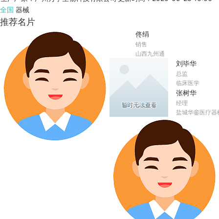
全国
器械
推荐名片
佟绢
销售
山西九州通
刘毕华
总监
临床医学
张树华
经理
盐城华銮医疗器