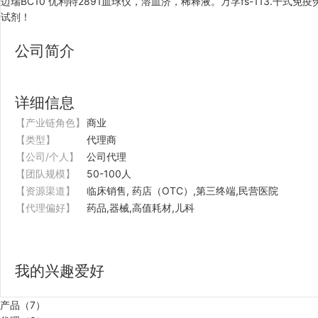
迈瑞BC10 优利特2891血球仪，溶血济，稀释液。万孚fs-113.
试剂！
公司简介
详细信息
【产业链角色】
商业
【类型】
代理商
【公司/个人】
公司代理
【团队规模】
50-100人
【资源渠道】
临床销售, 药店（OTC）,第三终端,民营医院
【代理偏好】
药品,器械,高值耗材,儿科
我的兴趣爱好
产品（7）