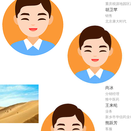
重庆税源地园区
胡卫苹
销售
北京康大时代
尚冰
分销经理
惟中医药
王来纶
业务
新乡市华信药业
熊跃芳
客服