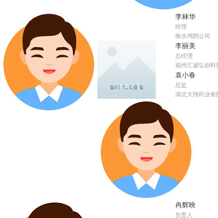
李林华
经理
衡水鸿鹄公司
李丽美
总经理
福州汇诚弘创科
袁小春
总监
湖北大翔药业有
冉辉映
负责人