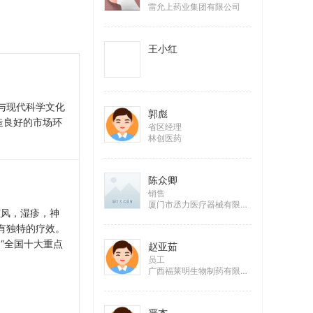
雷允上药业集团有限公司
王小红
与现代科学文化
郭彪
造良好的市场环
省区经理
林创医药
陈众卿
销售
厦门市丞力医疗器械有限公司
癫风，湿疹，神
有独特的疗效。
“全国十大重点
赵亚茹
员工
广西福莱明生物制药有限公司
严杰