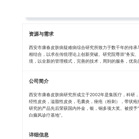
电话： 15529285173
地址：陕西省西安市高陵区中小企业聚集园4C-B
资源与需求
西安市康春皮肤病疑难病综合研究所致力于数千年的传承
相结合，以求在传统理论上创新突破。研究院尊崇“务实
境，以全新的管理模式，完善的技术，周到的服务，优良
公司简介
西安市康春皮肤病研究所成立于2002年是集医疗，科
经性皮炎，溢脂性皮炎，毛囊炎，痤疮（粉刺），带状疱
研究的产品先后荣获国内外金，银，铜多项大奖。被授予“
白癫风诊疗基地”。
详细信息