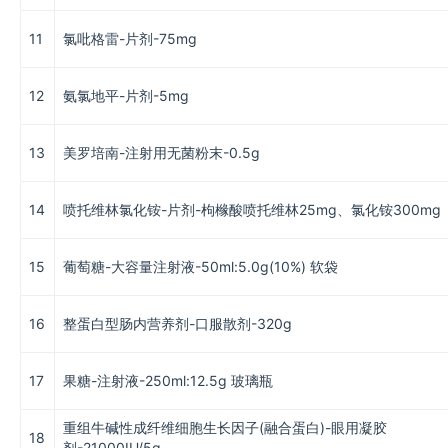
11
氯吡格雷-片剂-75mg
12
氨氯地平-片剂-5mg
13
美罗培南-注射用无菌粉末-0.5g
14
喷托维林氯化铵-片剂-枸橼酸喷托维林25mg、氯化铵300mg
15
葡萄糖-大容量注射液-50ml:5.0g(10%) 软袋
16
整蛋白型肠内营养剂-口服散剂-320g
17
果糖-注射液-250ml:12.5g 玻璃瓶
重组牛碱性成纤维细胞生长因子(融合蛋白)-眼用凝胶
18
剂-21000IU/5g