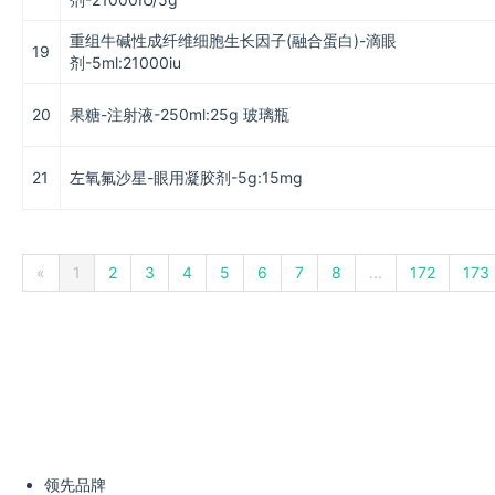
重组牛碱性成纤维细胞生长因子(融合蛋白)-滴眼
19
剂-5ml:21000iu
20
果糖-注射液-250ml:25g 玻璃瓶
21
左氧氟沙星-眼用凝胶剂-5g:15mg
«
1
2
3
4
5
6
7
8
...
172
173
领先品牌